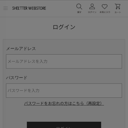
メ
ニ
ュ
ー
ログイン
を
開
く
メールアドレス
パスワード
パスワードをお忘れの方はこちら（再設定）