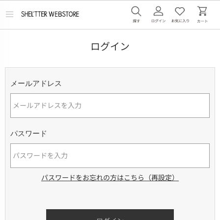
メ
ニ
ュ
ー
ログイン
を
開
く
メールアドレス
パスワード
パスワードをお忘れの方はこちら（再設定）