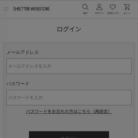
メ
ニ
ュ
ー
ログイン
を
開
く
メールアドレス
パスワード
パスワードをお忘れの方はこちら（再設定）