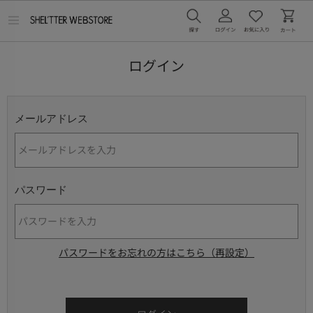
メ
ニ
ュ
ー
ログイン
を
開
く
メールアドレス
パスワード
パスワードをお忘れの方はこちら（再設定）