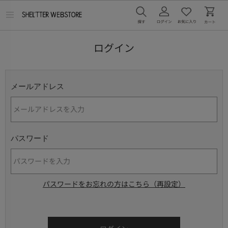
メ
ニ
ュ
ー
ログイン
を
開
く
メールアドレス
パスワード
パスワードをお忘れの方はこちら（再設定）