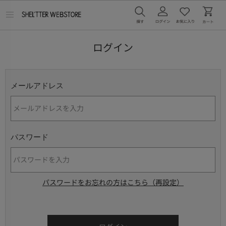
メ
ニ
ュ
ー
ログイン
を
開
く
メールアドレス
パスワード
パスワードをお忘れの方はこちら（再設定）