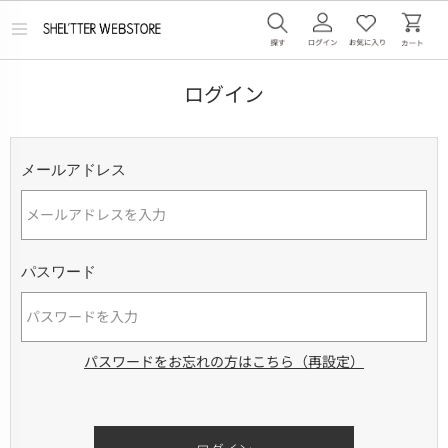
メ
ニ
ュ
ー
ログイン
を
開
く
メールアドレス
パスワード
パスワードをお忘れの方はこちら（再設定）