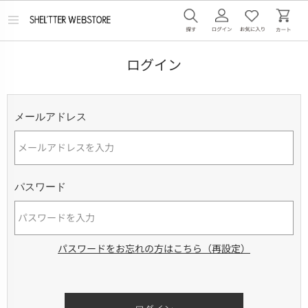
メ
ニ
ュ
ー
ログイン
を
開
く
メールアドレス
パスワード
パスワードをお忘れの方はこちら（再設定）