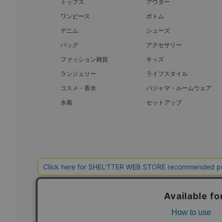
トップス
アウター
ワンピース
ボトム
デニム
シューズ
バッグ
アクセサリー
ファッション雑貨
キッズ
ランジェリー
ライフスタイル
コスメ・香水
パジャマ・ルームウェア
水着
セットアップ
BAROQUE JAPAN LIMITED
SHEL’T
COPYRIGHT © BAROQUE JAPAN LIMITED ALL RIGHTS RESERVED