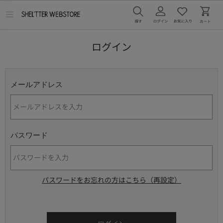
メ
ニ
ュ
ー
ログイン
を
開
く
メールアドレス
パスワード
パスワードをお忘れの方はこちら（再設定）