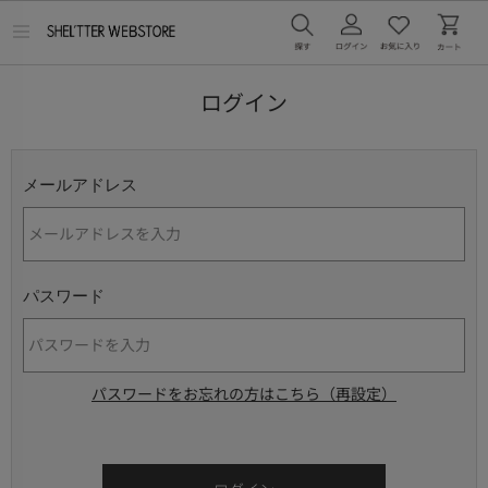
メ
ニ
ュ
ー
ログイン
を
開
く
メールアドレス
パスワード
パスワードをお忘れの方はこちら（再設定）