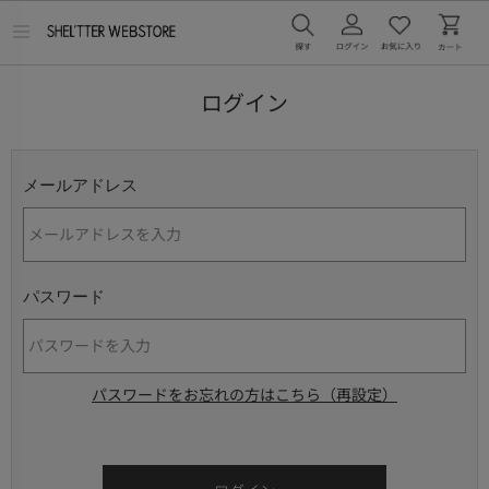
メ
ニ
ュ
ー
ログイン
を
開
く
メールアドレス
パスワード
パスワードをお忘れの方はこちら（再設定）