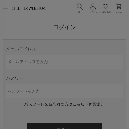
メ
ニ
ュ
ー
ログイン
を
開
く
メールアドレス
パスワード
パスワードをお忘れの方はこちら（再設定）