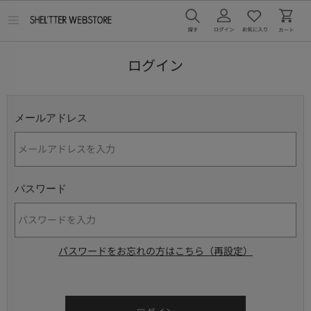
メ
ニ
ュ
ー
ログイン
を
開
く
メールアドレス
パスワード
パスワードをお忘れの方はこちら（再設定）