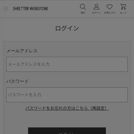
メ
ニ
ュ
ー
ログイン
を
開
く
メールアドレス
パスワード
パスワードをお忘れの方はこちら（再設定）