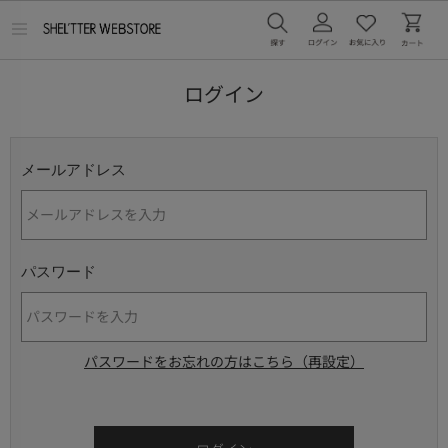
メ
ニ
ュ
ー
ログイン
を
開
く
メールアドレス
パスワード
パスワードをお忘れの方はこちら（再設定）