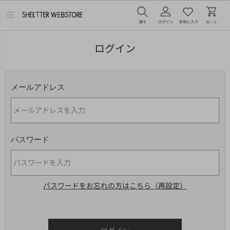
メ
ニ
ュ
ー
ログイン
を
開
く
メールアドレス
パスワード
パスワードをお忘れの方はこちら（再設定）