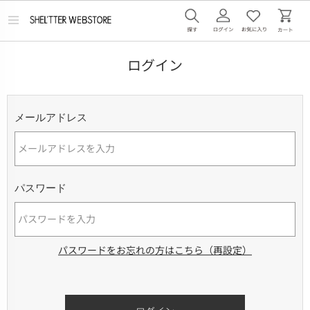
メ
ニ
ュ
ー
ログイン
を
開
く
メールアドレス
パスワード
パスワードをお忘れの方はこちら（再設定）