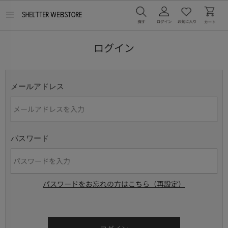
メ
ニ
ュ
ー
ログイン
を
開
く
メールアドレス
パスワード
パスワードをお忘れの方はこちら（再設定）