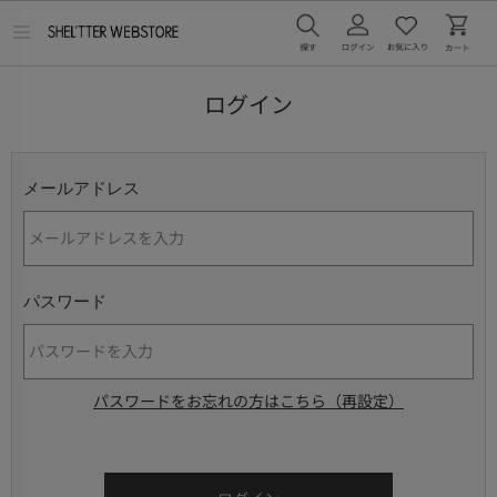
メ
ニ
ュ
ー
ログイン
を
開
く
メールアドレス
パスワード
パスワードをお忘れの方はこちら（再設定）