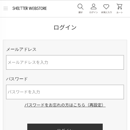
メ
ニ
ュ
ー
ログイン
を
開
く
メールアドレス
パスワード
パスワードをお忘れの方はこちら（再設定）