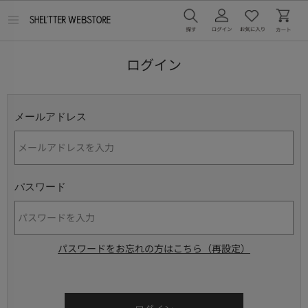
メ
ニ
ュ
ー
ログイン
を
開
く
メールアドレス
パスワード
パスワードをお忘れの方はこちら（再設定）