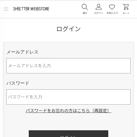
メ
ニ
ュ
ー
ログイン
を
開
く
メールアドレス
パスワード
パスワードをお忘れの方はこちら（再設定）