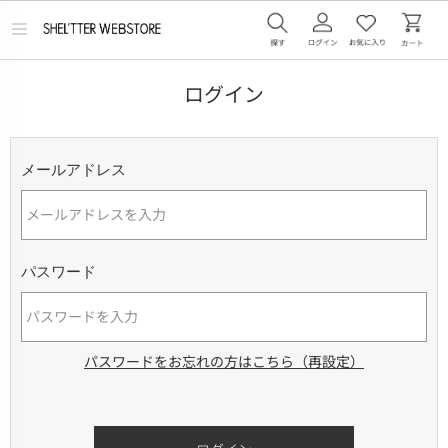
メ
ニ
ュ
ー
ログイン
を
開
く
メールアドレス
パスワード
パスワードをお忘れの方はこちら（再設定）