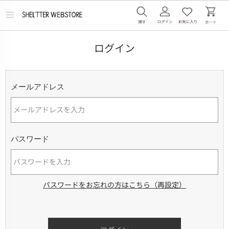
メ
ニ
ュ
ー
ログイン
を
開
く
メールアドレス
パスワード
パスワードをお忘れの方はこちら（再設定）