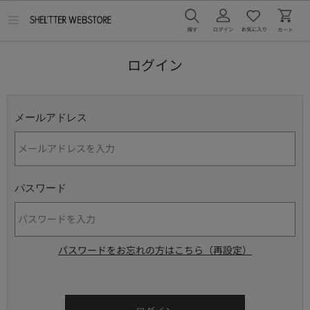
メ
ニ
ュ
ー
ログイン
を
開
く
メールアドレス
パスワード
パスワードをお忘れの方はこちら（再設定）