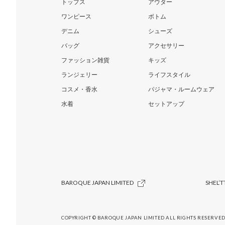
トップス
アウター
ワンピース
ボトム
デニム
シューズ
バッグ
アクセサリー
ファッション雑貨
キッズ
ランジェリー
ライフスタイル
コスメ・香水
パジャマ・ルームウェア
水着
セットアップ
BAROQUE JAPAN LIMITED
SHEL’T
COPYRIGHT © BAROQUE JAPAN LIMITED ALL RIGHTS RESERVED