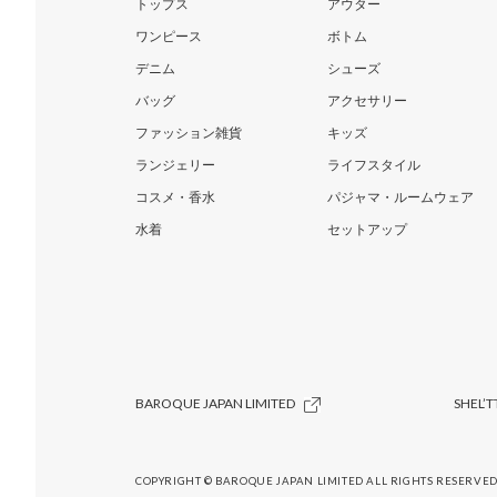
トップス
アウター
ワンピース
ボトム
デニム
シューズ
バッグ
アクセサリー
ファッション雑貨
キッズ
ランジェリー
ライフスタイル
コスメ・香水
パジャマ・ルームウェア
水着
セットアップ
BAROQUE JAPAN LIMITED
SHEL’T
COPYRIGHT © BAROQUE JAPAN LIMITED ALL RIGHTS RESERVED