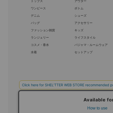
トップス
アウター
ワンピース
ボトム
デニム
シューズ
バッグ
アクセサリー
ファッション雑貨
キッズ
ランジェリー
ライフスタイル
コスメ・香水
パジャマ・ルームウェア
水着
セットアップ
BAROQUE JAPAN LIMITED
SHEL’T
COPYRIGHT © BAROQUE JAPAN LIMITED ALL RIGHTS RESERVED