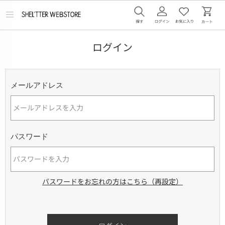
メ
ニ
ュ
ー
ログイン
を
開
く
メールアドレス
パスワード
パスワードをお忘れの方はこちら（再設定）