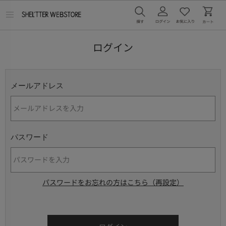
メ
ニ
ュ
ー
ログイン
を
開
く
メールアドレス
パスワード
パスワードをお忘れの方はこちら（再設定）