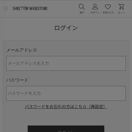
メ
ニ
ュ
ー
ログイン
を
開
く
メールアドレス
パスワード
パスワードをお忘れの方はこちら（再設定）