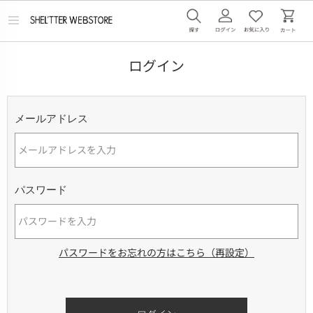
メ
ニ
ュ
ー
ログイン
を
開
く
メールアドレス
パスワード
パスワードをお忘れの方はこちら（再設定）