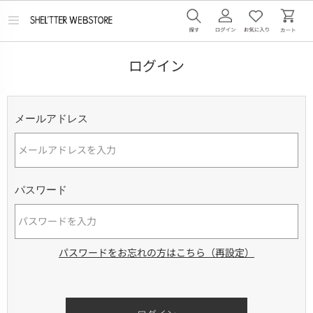
メ
ニ
ュ
ー
ログイン
を
開
く
メールアドレス
パスワード
パスワードをお忘れの方はこちら（再設定）