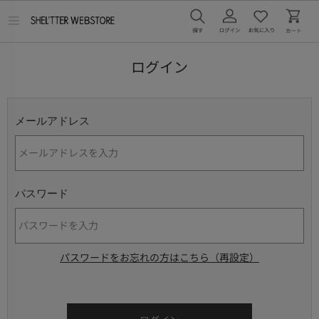
メ
ニ
ュ
ー
ログイン
を
開
く
メールアドレス
パスワード
パスワードをお忘れの方はこちら（再設定）