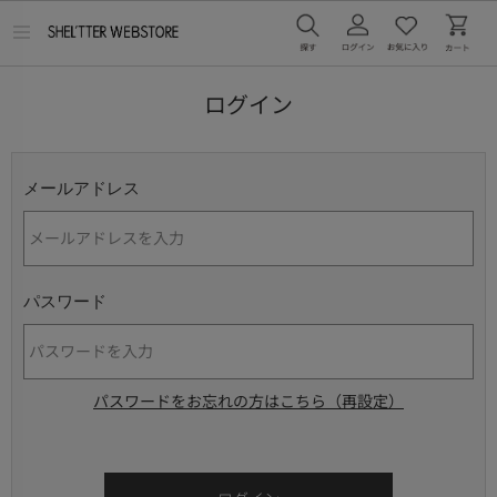
メ
ニ
ュ
ー
ログイン
を
開
く
メールアドレス
パスワード
パスワードをお忘れの方はこちら（再設定）