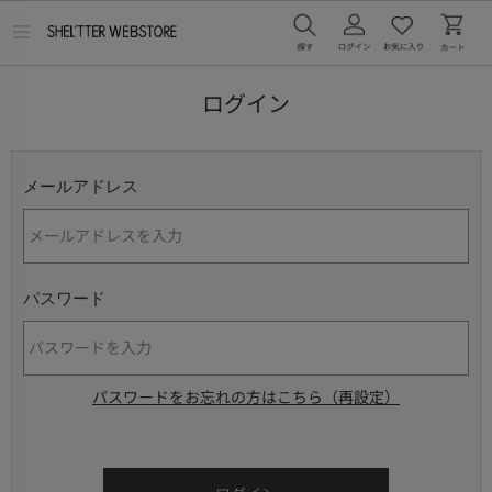
メ
ニ
ュ
ー
ログイン
を
開
く
メールアドレス
パスワード
パスワードをお忘れの方はこちら（再設定）