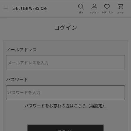
メ
ニ
ュ
ー
ログイン
を
開
く
メールアドレス
パスワード
パスワードをお忘れの方はこちら（再設定）