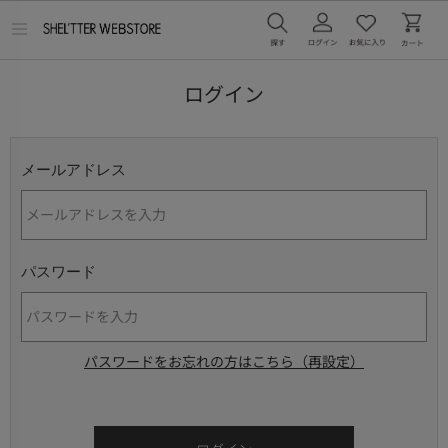
メ
ニ
ュ
ー
ログイン
を
開
く
メールアドレス
パスワード
パスワードをお忘れの方はこちら（再設定）