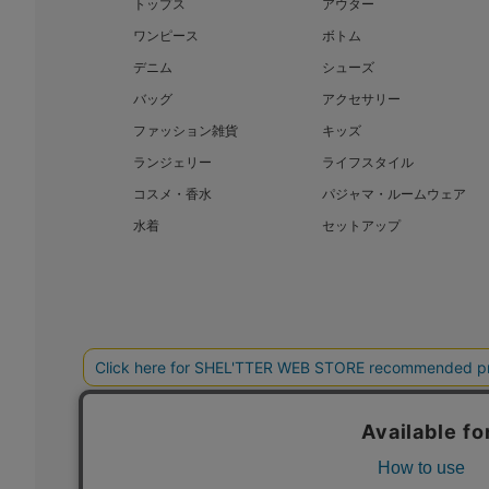
トップス
アウター
ワンピース
ボトム
デニム
シューズ
バッグ
アクセサリー
ファッション雑貨
キッズ
ランジェリー
ライフスタイル
コスメ・香水
パジャマ・ルームウェア
水着
セットアップ
BAROQUE JAPAN LIMITED
SHEL’T
COPYRIGHT © BAROQUE JAPAN LIMITED ALL RIGHTS RESERVED