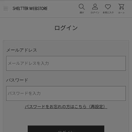
メ
ニ
ュ
ー
ログイン
を
開
く
メールアドレス
パスワード
パスワードをお忘れの方はこちら（再設定）