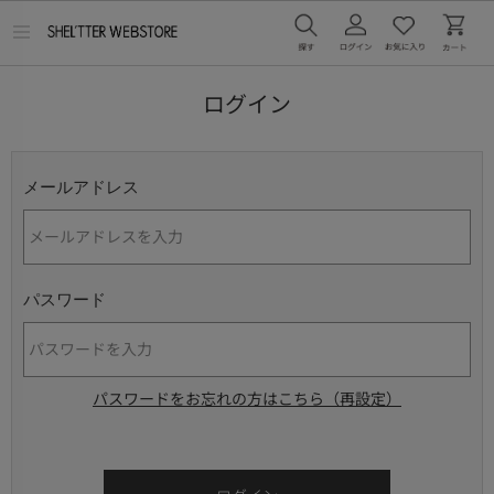
メ
ニ
ュ
ー
ログイン
を
開
く
メールアドレス
パスワード
パスワードをお忘れの方はこちら（再設定）