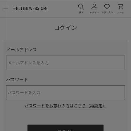
メ
ニ
ュ
ー
ログイン
を
開
く
メールアドレス
パスワード
パスワードをお忘れの方はこちら（再設定）