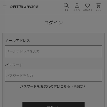
メ
ニ
ュ
ー
ログイン
を
開
く
メールアドレス
パスワード
パスワードをお忘れの方はこちら（再設定）