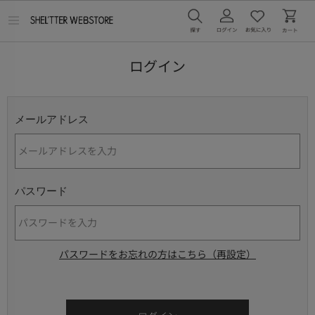
メ
ニ
ュ
ー
ログイン
を
開
く
メールアドレス
パスワード
パスワードをお忘れの方はこちら（再設定）