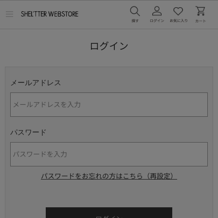
メ
ニ
ュ
ー
ログイン
を
開
く
メールアドレス
パスワード
パスワードをお忘れの方はこちら（再設定）