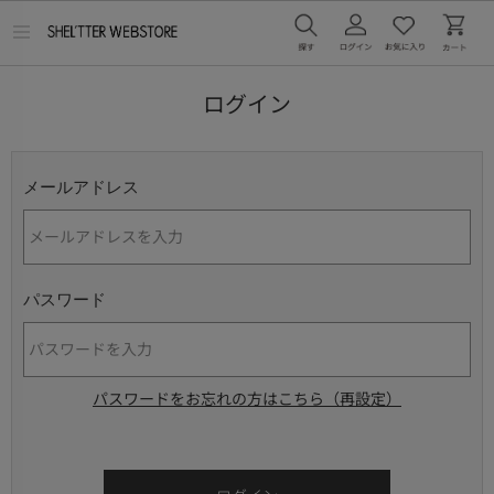
メ
ニ
ュ
ー
ログイン
を
開
く
メールアドレス
パスワード
パスワードをお忘れの方はこちら（再設定）