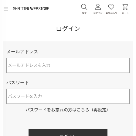
メ
ニ
ュ
ー
ログイン
を
開
く
メールアドレス
パスワード
パスワードをお忘れの方はこちら（再設定）