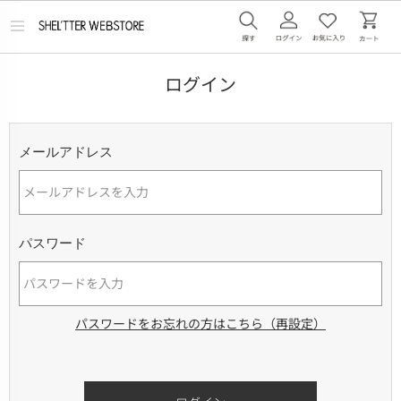
メ
ニ
ュ
ー
ログイン
を
開
く
メールアドレス
パスワード
パスワードをお忘れの方はこちら（再設定）