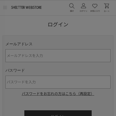
メ
ニ
ュ
ー
ログイン
を
開
く
メールアドレス
パスワード
パスワードをお忘れの方はこちら（再設定）